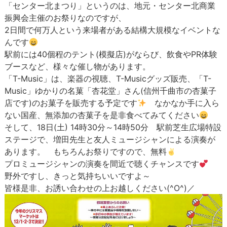
「センター北まつり」というのは、地元・センター北商業
振興会主催のお祭りなのですが、
2日間で何万人という来場者がある結構大規模なイベントな
んです
駅前には40個程のテント(模擬店)がならび、飲食やPR体験
ブースなど、様々な催し物があります。
「T-Music」は、楽器の視聴、T-Musicグッズ販売、「T-
Music」ゆかりの名菓「杏花堂」さん(信州千曲市の杏菓子
店です)のお菓子を販売する予定です
なかなか手に入ら
ない国産、無添加の杏菓子を是非食べてみてください
そして、18日(土) 14時30分～14時50分 駅前芝生広場特設
ステージで、増田先生と友人ミュージシャンによる演奏が
あります。 もちろんお祭りですので、無料
プロミュージシャンの演奏を間近で聴くチャンスです
野外ですし、きっと気持ちいいですよ～
皆様是非、お誘い合わせの上お越しください(^O^)／