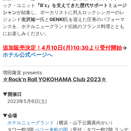
ック・ユニット
『B’z』を支えてきた歴代サポートミュージ
シャン
が結集し、ボーカリストに邦人ロックシンガーのレ
ジェンド
生沢祐一
氏と
GENKI
氏を迎えた圧巻のパフォーマ
ンスを、ホテルニューグランド伝統のフランス料理ととも
にお楽しみください。
追加販売決定！4月10日(月)10:30より受付開始
→
ホテル公式ページへ
増田隆宣 presents
☆Rock’n Roll YOKOHAMA Club 2023☆
▼開催日
2023年5月6日(土)
▼会場
ホテルニューグランド
（横浜・山下公園真向かい）
タワー館3階
ペリー来航の間
（受付：タワー館2階 ランデ