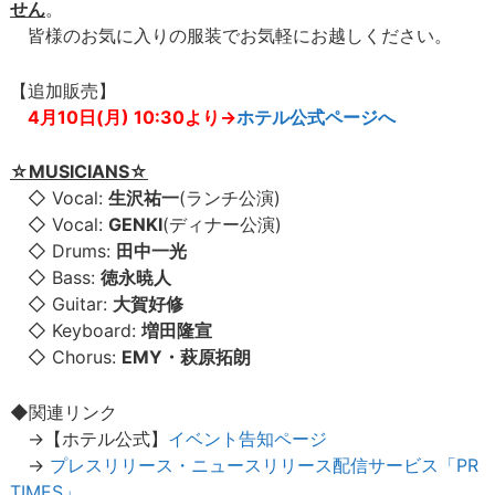
せん
。
皆様のお気に入りの服装でお気軽にお越しください。
【追加販売】
4月10日(月) 10:30より→
ホテル公式ページへ
☆MUSICIANS☆
◇ Vocal:
生沢祐一
(ランチ公演)
◇ Vocal:
GENKI
(ディナー公演)
◇ Drums:
田中一光
◇ Bass:
徳永暁人
◇ Guitar:
大賀好修
◇ Keyboard:
増田隆宣
◇ Chorus:
EMY・萩原拓朗
◆関連リンク
→【ホテル公式】
イベント告知ページ
→
プレスリリース・ニュースリリース配信サービス「PR
TIMES」