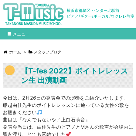
横浜市都筑区 センター北駅前
ピアノ/ギター/ボーカル/ウクレレ教室
メニュー
ホーム
>
スタッフブログ
【T-fes 2022】ボイトレレッス
ン生 出演動画
今日は、2月26日の発表会での演奏をご紹介いたします。
船越由佳先生のボイトレレッスンに通っている女性の歌を
お聴きください
曲目は『なんでもないや／上白石萌音』
発表会当日は、由佳先生のピアノとMさんの歌声が会場内に
響き渡り、とても素敵でした