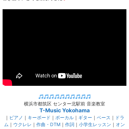
横浜市都筑区 センター北駅前 音楽教室
T-Music Yokohama
｜
ピアノ
｜
キーボード
｜
ボーカル
｜
ギター
｜
ベース
｜
ドラ
ム
｜
ウクレレ
｜
作曲・DTM
｜
作詞
｜
小学生レッスン
｜
オン